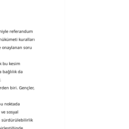
şimiyle referandum 
hükümeti kuralları 
te onaylanan soru 
ak bu kesim 
 bağlılık da 
.
den biri. Gençler, 
bu noktada 
 ve sosyal 
sürdürülebilirlik 
irleştiğinde, 