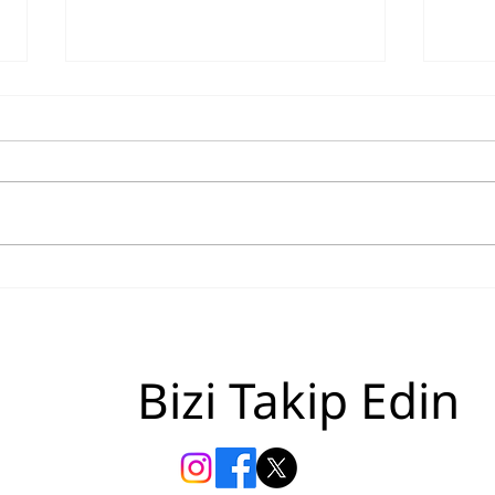
Kanada Göçmen Krizi:
Trum
Sızdıran Kova Gerçeği ve
mi, 
Göçmenleri Elde Tutamayan
Sistem
Bizi Takip Edin