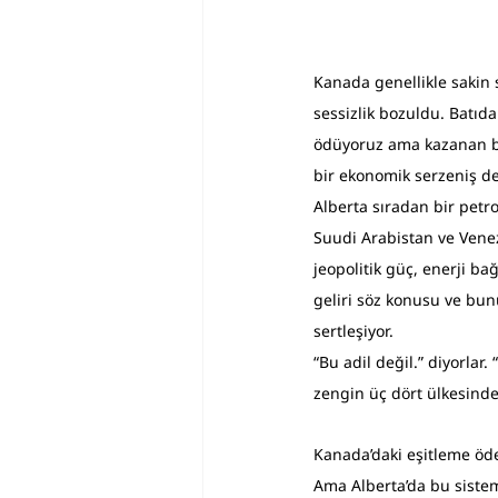
Kanada genellikle sakin si
sessizlik bozuldu. Batıda
ödüyoruz ama kazanan biz 
bir ekonomik serzeniş değ
Alberta sıradan bir petr
Suudi Arabistan ve Venez
jeopolitik güç, enerji bağ
geliri söz konusu ve bunu
sertleşiyor. 
“Bu adil değil.” diyorlar
zengin üç dört ülkesinde
Kanada’daki eşitleme öde
Ama Alberta’da bu sistem,