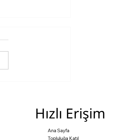
p Barış Kurulu: Peace
Piece mi?
Hızlı Erişim
Ana Sayfa
Topluluğa Katıl