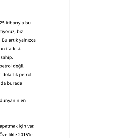
25 itibarıyla bu 
tiyoruz, biz 
 Bu artık yalnızca 
un ifadesi.
sahip. 
etrol değil; 
r dolarlık petrol 
m da burada 
, dünyanın en 
apatmak için var. 
Özellikle 2015’te 