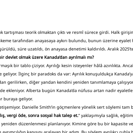
ılık tartışması teorik olmaktan çıktı ve resmî sürece girdi. Halk giri
ahkeme tarafından anayasaya aykırı bulundu, bunun üzerine eyalet 
şürüldü, süre uzatıldı, ön anayasa denetimi kaldırıldı. Aralık 2025’
bir devlet olmak üzere Kanada’dan ayrılmalı mı?
şık bir tablo çiziyor. Ayrılığı kesin isteyenler hâlâ azınlıkta. Anc
 geliyor. İlginç bir paradoks da var: Ayrılık konuşuldukça Kanada’ya
andan gerilirken, diğer yandan kendini yeniden tanımlamaya çalışıyor
de ekleniyor. Alberta bugün Kanada’da nüfusu artan nadir eyaletler
r buraya geliyor.
yetişemiyor. Danielle Smith’in göçmenlere yönelik sert söylemi tam 
ış, vergi öde, sonra sosyal hak talep et.
” yaklaşımıyla sağlık, eğitim
 yeniden düzenlenmesi planlanıyor. Kimine göre bu bir kapasite ve 
 ayrımcılığın kapısını aralayan bir adım. Bu söylem ayrılıkçı ruhla b