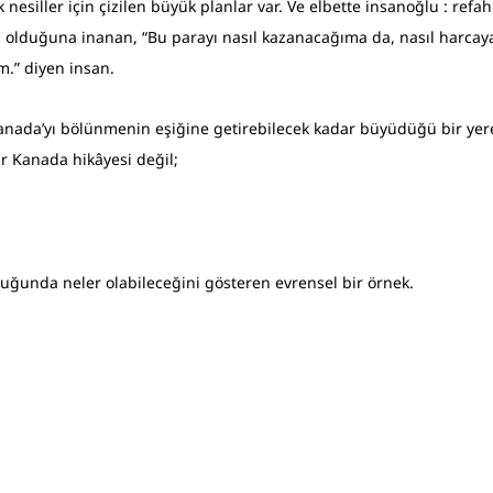
 nesiller için çizilen büyük planlar var. Ve elbette insanoğlu : refah
ı olduğuna inanan, “Bu parayı nasıl kazanacağıma da, nasıl harca
m.” diyen insan.
nada’yı bölünmenin eşiğine getirebilecek kadar büyüdüğü bir yere
ir Kanada hikâyesi değil; 
uğunda neler olabileceğini gösteren evrensel bir örnek.