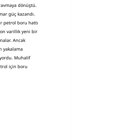
 travmaya dönüştü. 
amar güç kazandı.
bir petrol boru hattı 
 varillik yeni bir 
snalar. Ancak 
on yakalama 
ıyordu. Muhalif 
rol için boru 