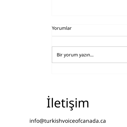
Yorumlar
Bir yorum yazın...
Petrol Fiyatları Neden
Yükseliyor? Enerji Krizi,
Hürmüz Boğazı ve Küresel
Gerilim
İletişim
info@turkishvoiceofcanada.ca