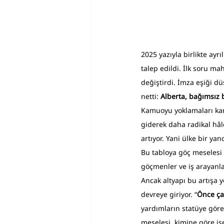
2025 yazıyla birlikte ayr
talep edildi. İlk soru m
değiştirdi. İmza eşiği dü
netti: 
Alberta, bağımsız 
Kamuoyu yoklamaları karma
giderek daha radikal hâle
artıyor. Yani ülke bir y
Bu tabloya göç meselesi 
göçmenler ve iş arayanla
Ancak altyapı bu artışa 
devreye giriyor. “
Önce çal
yardımların statüye göre
meselesi, kimine göre ise