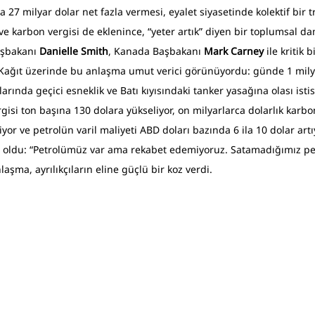
a 27 milyar dolar net fazla vermesi, eyalet siyasetinde kolektif bir
 ve karbon vergisi de eklenince, “yeter artık” diyen bir toplumsal d
aşbakanı 
Danielle Smith
, Kanada Başbakanı 
Mark Carney
 ile kritik 
Kağıt üzerinde bu anlaşma umut verici görünüyordu: günde 1 milyon
larında geçici esneklik ve Batı kıyısındaki tanker yasağına olası isti
rgisi ton başına 130 dolara yükseliyor, on milyarlarca dolarlık karb
iyor ve petrolün varil maliyeti ABD doları bazında 6 ila 10 dolar art
ert oldu: “Petrolümüz var ama rekabet edemiyoruz. Satamadığımız pet
laşma, ayrılıkçıların eline güçlü bir koz verdi.