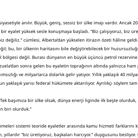
yasetiyle anılır. Büyük, geniş, sessiz bir ülke imajı vardır. Ancak 20
 bir eyalet yüksek sesle konuşmaya başladı. “Biz çalışıyoruz, biz üre
değiliz.” cümlesi, Alberta’dan yükselen itirazın özeti hâline geldi.
il; bu, bir ülkenin haritasını bile değiştirebilecek bir huzursuzluğ
ol bölgesi değil. Burası dünyanın en büyük üçüncü petrol rezervine 
uela’dan sonra gelen bu eyaletin toprağının altında yalnızca ham p
ımsızlığı ve milyarlarca dolarlık gelir yatıyor. Yıllık yaklaşık 40 milya
n yaklaşık yarısı federal hükümete aktarılıyor. Ayrılıkçı söylem ta
. “Tek başımıza bir ülke olsak, dünya enerji liginde ilk beşte olurduk
n biri olurduk.”
meleri sistemi teoride eyaletler arasında kamu hizmeti farklarını k
 yıllardır “biz üretiyoruz, başkaları harcıyor.” duygusunu besliyor. 