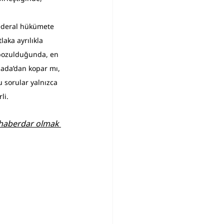
federal hükümete 
laka ayrılıkla 
 bozulduğunda, en 
nada’dan kopar mı, 
 sorular yalnızca 
li.
n haberdar olmak 