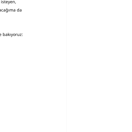
 isteyen, 
yacağıma da 
 bakıyoruz: 