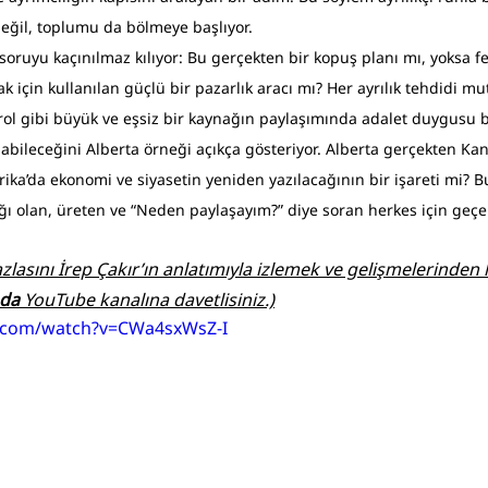
 değil, toplumu da bölmeye başlıyor.
oruyu kaçınılmaz kılıyor: Bu gerçekten bir kopuş planı mı, yoksa 
k için kullanılan güçlü bir pazarlık aracı mı? Her ayrılık tehdidi mut
ol gibi büyük ve eşsiz bir kaynağın paylaşımında adalet duygusu
ılabileceğini Alberta örneği açıkça gösteriyor. Alberta gerçekten Ka
ika’da ekonomi ve siyasetin yeniden yazılacağının bir işareti mi? Bu
ğı olan, üreten ve “Neden paylaşayım?” diye soran herkes için geçer
zlasını İrep Çakır’ın anlatımıyla izlemek ve gelişmelerinde
ada
 YouTube kanalına davetlisiniz.)
.com/watch?v=CWa4sxWsZ-I