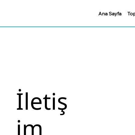
Ana Sayfa
Top
İletiş
im